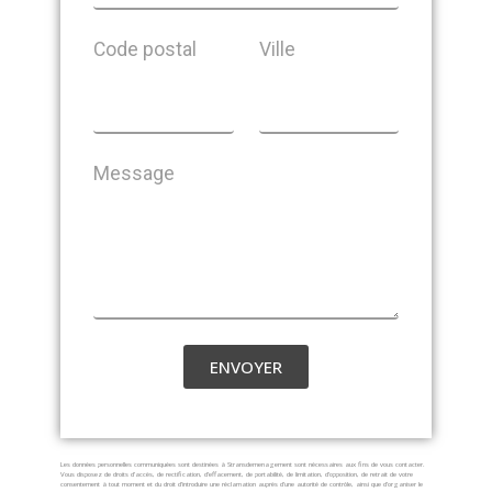
Code postal
Ville
Message
ENVOYER
Les données personnelles communiquées sont destinées à Stransdemenagement sont nécessaires aux fins de vous contacter.
Vous disposez de droits d’accès, de rectification, d’effacement, de portabilité, de limitation, d’opposition, de retrait de votre
consentement à tout moment et du droit d’introduire une réclamation auprès d’une autorité de contrôle, ainsi que d’organiser le